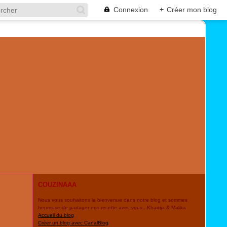
Connexion
+
Créer mon blog
COUZINAAA
Nous vous souhaitons la bienvenue dans notre blog et sommes
heureuse de partager nos recette avec vous...Khadija & Malika
Accueil du blog
Créer un blog avec CanalBlog