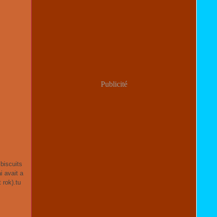
Publicité
 biscuits
i avait a
 rok).tu