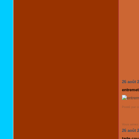
26 août 
entremet
Posté par c
Vous aimez
26 août 
tarte cou