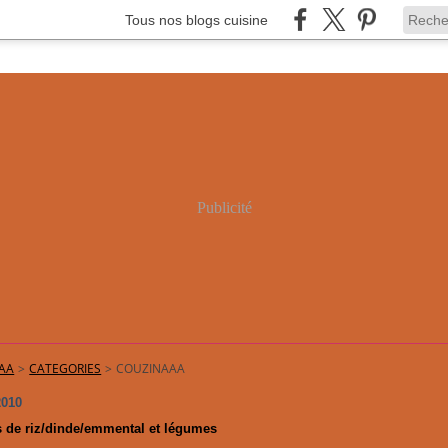
Tous nos blogs cuisine
Publicité
AA
>
CATEGORIES
>
COUZINAAA
2010
s de riz/dinde/emmental et légumes