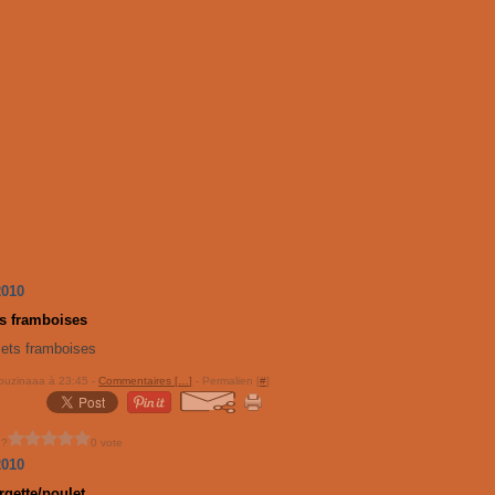
2010
s framboises
ouzinaaa à 23:45 -
Commentaires [
…
]
- Permalien [
#
]
 ?
0 vote
2010
rgette/poulet