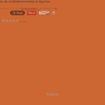
ouzinaaa à 23:47 -
Commentaires [
…
]
- Permalien [
#
]
 ?
0 vote
Publicité