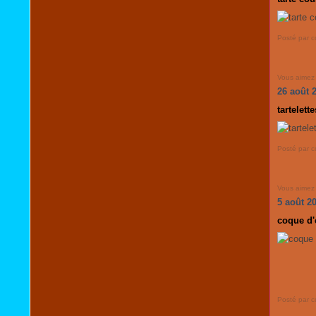
Posté par c
Vous aimez
26 août 
tartelett
Posté par c
Vous aimez
5 août 2
coque d'
Posté par c