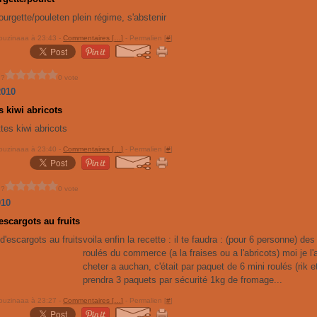
en plein régime, s'abstenir
ouzinaaa à 23:43 -
Commentaires [
…
]
- Permalien [
#
]
 ?
0 vote
2010
es kiwi abricots
ouzinaaa à 23:40 -
Commentaires [
…
]
- Permalien [
#
]
 ?
0 vote
010
escargots au fruits
voila enfin la recette : il te faudra : (pour 6 personne) des
roulés du commerce (a la fraises ou a l'abricots) moi je l'a
cheter a auchan, c'était par paquet de 6 mini roulés (rik et
prendra 3 paquets par sécurité 1kg de fromage...
ouzinaaa à 23:27 -
Commentaires [
…
]
- Permalien [
#
]