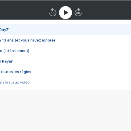
 DayZ
 a 13 ans (et vous l'avez ignoré)
e (littéralement)
im Rayan
 toutes les règles
s les jeux vidéo
us choquant de Rockstar ? - Le scandale BULLY
e plus moche de Steam
du RÊVE tourne au CAUCHEMAR
pendant 8 heures