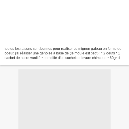
toutes les raisons sont bonnes pour réaliser ce mignon gateau en forme de
coeur. j'ai réaliser une génoise a base de (le moule est petit) : * 2 oeufs * 1
sachet de sucre vanillé * le moitié d'un sachet de levure chimique * 60gr de
sucre * 65gr de farine...